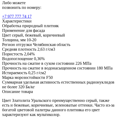
Либо можете
позвонить по номеру:
+7 977 777 74 17
Характеристики
Обработка
природный плитняк
Применение
для фасада
Цвет
серый, бежевый, коричневый
Толщина, мм
10-20
Регион отгрузки
Челябинская область
Средняя плотность
2,63 г/см3
Пористость
2,04%
Водопоглощение
0,36%
Прочность на сжатие в сухом состоянии
226 МПа
Прочность на сжатие в водонасыщенном состоянии
180 МПа
Истираемость
0,25 г/см2
Марка морозостойкости
F50
Суммарная удельная активность естественных радионуклидов
не более 320 Бк/кг
Описание товара
Цвет Златолита Уральского преимущественно серый, также
есть и бежевые, коричневые, зеленоватые оттенки. Часто из-за
богатой цветовой палитры данного плитняка его цвет
характеризуют как мультиколор.