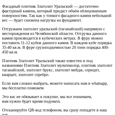
Фасадный плитняк Златолит Уральский — достаточно
фактурный камень, который придаст объём облицованным
поверхностям. Так как у тонкого фасадного камня небольшой
вес — будет снижена нагрузка на фундамент.
Отгружаем златолит уральский (таганайский) напрямую с
месторождения из Челябинской области. Отгрузка данного
камня производится в кубических метрах. В фуру можно
поставить 11-12 кубов данного камня. В каждом кубе порядка
35-40 кв.м. В фуре грузоподъемностью 20 тонн порядка 400-
450 кв.м.
Плитняк Златолит Уральский также известен и под
названиями Плитняк Златолит мультиколор, плитняк златолит
таганайский, златолит брукс, златолит мейдж, серицит,
кварцит, златолит серебро.
Если вам сложно выбрать, можете написать нам в whatsapp,
мы бесплатно поможем
Это вас не обязывает к покупке, мы все понимаем,
вам нужно будет время подумать
Отсканируйте QR-код телефоном, вы сразу попадете в наш
чат