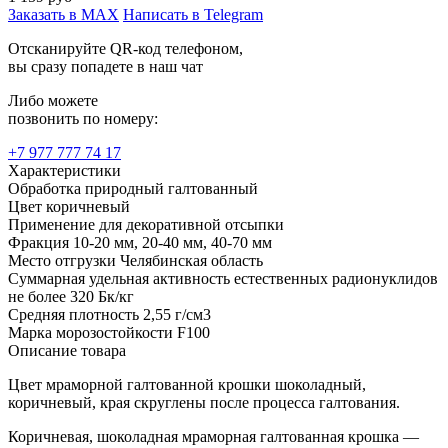
Заказать в MAX
Написать в Telegram
Отсканируйте QR-код телефоном,
вы сразу попадете в наш чат
Либо можете
позвонить по номеру:
+7 977 777 74 17
Характеристики
Обработка
природный галтованный
Цвет
коричневый
Применение
для декоративной отсыпки
Фракция
10-20 мм, 20-40 мм, 40-70 мм
Место отгрузки
Челябинская область
Суммарная удельная активность естественных радионуклидов
не более 320 Бк/кг
Средняя плотность
2,55 г/см3
Марка морозостойкости
F100
Описание товара
Цвет мраморной галтованной крошки шоколадный,
коричневый, края скруглены после процесса галтования.
Коричневая, шоколадная мраморная галтованная крошка —